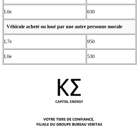
L6e
630
Véhicule acheté ou loué par une autre personne morale
L7e
950
L6e
530