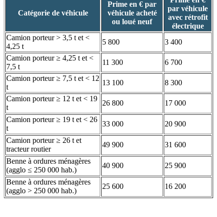
Prime en € par
par véhicule
Catégorie de véhicule
véhicule acheté
avec rétrofit
ou loué neuf
électrique
Camion porteur > 3,5 t et <
5 800
3 400
4,25 t
Camion porteur ≥ 4,25 t et <
11 300
6 700
7,5 t
Camion porteur ≥ 7,5 t et < 12
13 100
8 300
t
Camion porteur ≥ 12 t et < 19
26 800
17 000
t
Camion porteur ≥ 19 t et < 26
33 000
20 900
t
Camion porteur ≥ 26 t et
49 900
31 600
tracteur routier
Benne à ordures ménagères
40 900
25 900
(agglo ≤ 250 000 hab.)
Benne à ordures ménagères
25 600
16 200
(agglo > 250 000 hab.)