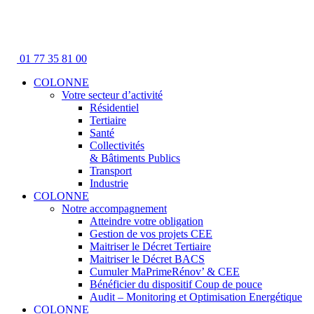
01 77 35 81 00
COLONNE
Votre secteur d’activité
Résidentiel
Tertiaire
Santé
Collectivités
& Bâtiments Publics
Transport
Industrie
COLONNE
Notre accompagnement
Atteindre votre obligation
Gestion de vos projets CEE
Maitriser le Décret Tertiaire
Maitriser le Décret BACS
Cumuler MaPrimeRénov’ & CEE
Bénéficier du dispositif Coup de pouce
Audit – Monitoring et Optimisation Energétique
COLONNE