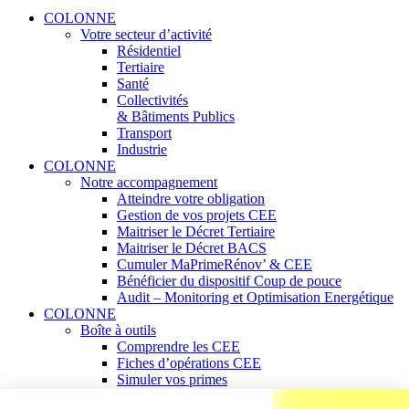
COLONNE
Votre secteur d’activité
Résidentiel
Tertiaire
Santé
Collectivités
& Bâtiments Publics
Transport
Industrie
COLONNE
Notre accompagnement
Atteindre votre obligation
Gestion de vos projets CEE
Maitriser le Décret Tertiaire
Maitriser le Décret BACS
Cumuler MaPrimeRénov’ & CEE
Bénéficier du dispositif Coup de pouce
Audit – Monitoring et Optimisation Energétique
COLONNE
Boîte à outils
Comprendre les CEE
Fiches d’opérations CEE
Simuler vos primes
Découverte de Mon Espace KE