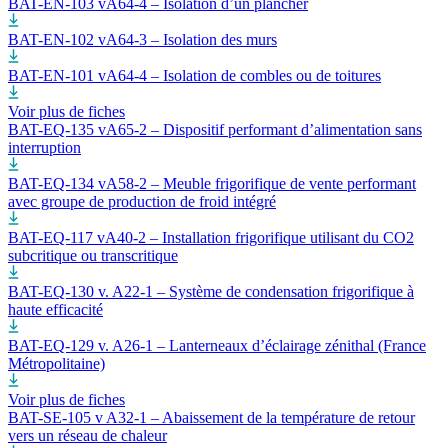
BAT-EN-103 vA64-4 – Isolation d’un plancher
BAT-EN-102 vA64-3 – Isolation des murs
BAT-EN-101 vA64-4 – Isolation de combles ou de toitures
Voir plus de fiches
BAT-EQ-135 vA65-2 – Dispositif performant d’alimentation sans
interruption
BAT-EQ-134 vA58-2 – Meuble frigorifique de vente performant
avec groupe de production de froid intégré
BAT-EQ-117 vA40-2 – Installation frigorifique utilisant du CO2
subcritique ou transcritique
BAT-EQ-130 v. A22-1 – Système de condensation frigorifique à
haute efficacité
BAT-EQ-129 v. A26-1 – Lanterneaux d’éclairage zénithal (France
Métropolitaine)
Voir plus de fiches
BAT-SE-105 v A32-1 – Abaissement de la température de retour
vers un réseau de chaleur