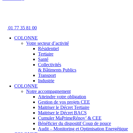
01 77 35 81 00
COLONNE
Votre secteur d’activité
Résidentiel
Tertiaire
Santé
Collectivités
& Bâtiments Publics
Transport
Industrie
COLONNE
Notre accompagnement
Atteindre votre obligation
Gestion de vos projets CEE
Maitriser le Décret Tertiaire
Maitriser le Décret BACS
Cumuler MaPrimeRénov’ & CEE
Bénéficier du dispositif Coup de pouce
Audit – Monitoring et Optimisation Energétique