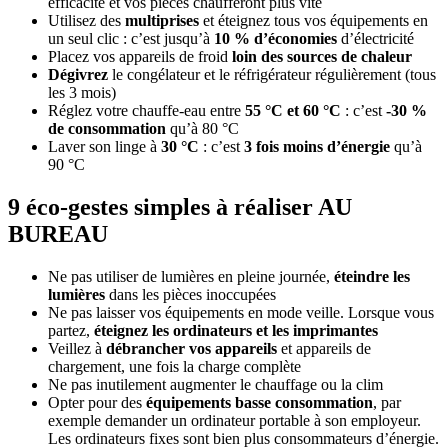
efficacité et vos pièces chaufferont plus vite
Utilisez des
multiprises
et éteignez tous vos équipements en
un seul clic : c’est jusqu’à
10 % d’économies
d’électricité
Placez vos appareils de froid
loin des sources de chaleur
Dégivrez
le congélateur et le réfrigérateur régulièrement (tous
les 3 mois)
Réglez votre chauffe-eau entre
55 °C et 60 °C
: c’est
-30 %
de consommation
qu’à 80 °C
Laver son linge à
30 °C
: c’est
3 fois moins d’énergie
qu’à
90 °C
9 éco-gestes simples à réaliser AU
BUREAU
Ne pas utiliser de lumières en pleine journée,
éteindre les
lumières
dans les pièces inoccupées
Ne pas laisser vos équipements en mode veille. Lorsque vous
partez,
éteignez les ordinateurs et les imprimantes
Veillez à
débrancher vos appareils
et appareils de
chargement, une fois la charge complète
Ne pas inutilement augmenter le chauffage ou la clim
Opter pour des
équipements basse consommation
, par
exemple demander un ordinateur portable à son employeur.
Les ordinateurs fixes sont bien plus consommateurs d’énergie.