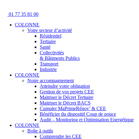
01 77 35 81 00
COLONNE
Votre secteur d’activité
Résidentiel
Tertiaire
Santé
Collectivités
& Bâtiments Publics
Transport
Industrie
COLONNE
Notre accompagnement
Atteindre votre obligation
Gestion de vos projets CEE
Maitriser le Décret Tertiaire
Maitriser le Décret BACS
Cumuler MaPrimeRénov’ & CEE
Bénéficier du dispositif Coup de pouce
Audit – Monitoring et Optimisation Energétique
COLONNE
Boîte à outils
Comprendre les CEE