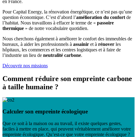
en France.
Pour Capital Energy, la rénovation énergétique, ce n’est pas qu’une
question économique. C’est d’abord l’
amélioration du confort
de
l’habitat. Nous travaillons à effacer le terme de «
passoire
thermique
» de notre vocabulaire quotidien.
Nous cherchons également à améliorer le confort des immeubles de
bureaux, à aider les professionnels à
assainir
et à
rénover
les
hôpitaux, les commerces et les centres logistiques et à faire de
l’industrie un lieu de
neutralité carbone
.
Découvrir nos missions
Comment réduire son empreinte carbone
à taille humaine ?
Calculer son empreinte écologique
Que ce soit à la maison ou au travail, il existe quelques gestes,
faciles à mettre en place, qui peuvent véritablement améliorer votre
empreinte écologique. Qu’est-ce que votre empreinte écologique ?