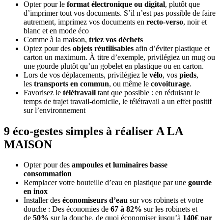
Opter pour le
format électronique ou digital
, plutôt que
d’imprimer tout vos documents. S’il n’est pas possible de faire
autrement, imprimez vos documents en
recto-verso
, noir et
blanc et en mode éco
Comme à la maison,
triez vos déchets
Optez pour des
objets réutilisables
afin d’éviter plastique et
carton un maximum. À titre d’exemple, privilégiez un mug ou
une gourde plutôt qu’un gobelet en plastique ou en carton.
Lors de vos déplacements, privilégiez le
vélo
, vos
pieds
,
les
transports en commun
, ou même le
covoiturage
.
Favorisez le
télétravail
tant que possible : en réduisant le
temps de trajet travail-domicile, le télétravail a un effet positif
sur l’environnement
9 éco-gestes simples à réaliser A LA
MAISON
Opter pour des
ampoules et luminaires basse
consommation
Remplacer votre bouteille d’eau en plastique par une
gourde
en inox
Installer des
économiseurs d’eau
sur vos robinets et votre
douche : Des économies de
67 à 82%
sur les robinets et
de
50%
sur la douche, de quoi économiser jusqu’à
140€ par