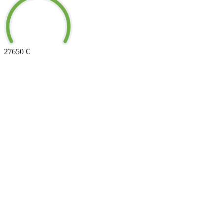
27650
€