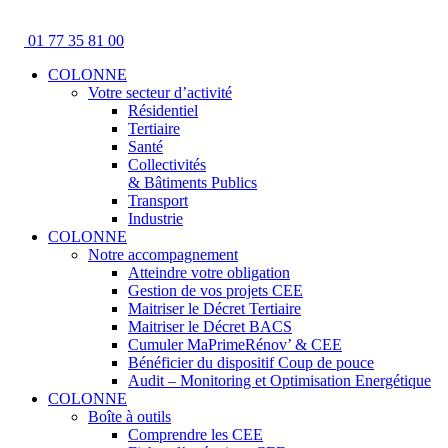
01 77 35 81 00
COLONNE
Votre secteur d’activité
Résidentiel
Tertiaire
Santé
Collectivités
& Bâtiments Publics
Transport
Industrie
COLONNE
Notre accompagnement
Atteindre votre obligation
Gestion de vos projets CEE
Maitriser le Décret Tertiaire
Maitriser le Décret BACS
Cumuler MaPrimeRénov’ & CEE
Bénéficier du dispositif Coup de pouce
Audit – Monitoring et Optimisation Energétique
COLONNE
Boîte à outils
Comprendre les CEE