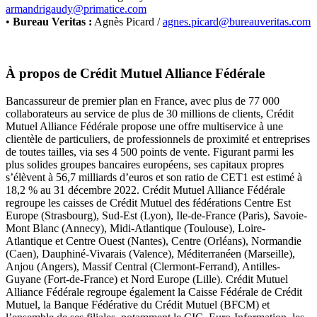
armandrigaudy@primatice.com
•
Bureau Veritas
:
Agnès Picard /
agnes.picard@bureauveritas.com
À propos de Crédit Mutuel Alliance Fédérale
Bancassureur de premier plan en France, avec plus de 77 000
collaborateurs au service de plus de 30 millions de clients, Crédit
Mutuel Alliance Fédérale propose une offre multiservice à une
clientèle de particuliers, de professionnels de proximité et entreprises
de toutes tailles, via ses 4 500 points de vente. Figurant parmi les
plus solides groupes bancaires européens, ses capitaux propres
s’élèvent à 56,7 milliards d’euros et son ratio de CET1 est estimé à
18,2 % au 31 décembre 2022. Crédit Mutuel Alliance Fédérale
regroupe les caisses de Crédit Mutuel des fédérations Centre Est
Europe (Strasbourg), Sud-Est (Lyon), Ile-de-France (Paris), Savoie-
Mont Blanc (Annecy), Midi-Atlantique (Toulouse), Loire-
Atlantique et Centre Ouest (Nantes), Centre (Orléans), Normandie
(Caen), Dauphiné-Vivarais (Valence), Méditerranéen (Marseille),
Anjou (Angers), Massif Central (Clermont-Ferrand), Antilles-
Guyane (Fort-de-France) et Nord Europe (Lille). Crédit Mutuel
Alliance Fédérale regroupe également la Caisse Fédérale de Crédit
Mutuel, la Banque Fédérative du Crédit Mutuel (BFCM) et