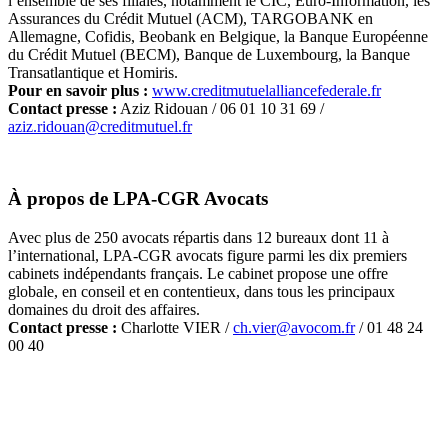
l’ensemble de ses filiales, notamment le CIC, Euro-Information, les
Assurances du Crédit Mutuel (ACM), TARGOBANK en
Allemagne, Cofidis, Beobank en Belgique, la Banque Européenne
du Crédit Mutuel (BECM), Banque de Luxembourg, la Banque
Transatlantique et Homiris.
Pour en savoir plus :
www.creditmutuelalliancefederale.fr
Contact presse :
Aziz Ridouan / 06 01 10 31 69 /
aziz.ridouan@creditmutuel.fr
À propos de LPA-CGR Avocats
Avec plus de 250 avocats répartis dans 12 bureaux dont 11 à
l’international, LPA-CGR avocats figure parmi les dix premiers
cabinets indépendants français. Le cabinet propose une offre
globale, en conseil et en contentieux, dans tous les principaux
domaines du droit des affaires.
Contact presse :
Charlotte VIER /
ch.vier@avocom.fr
/ 01 48 24
00 40