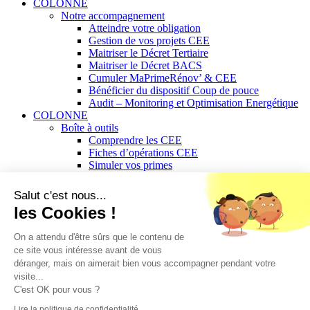
COLONNE
Notre accompagnement
Atteindre votre obligation
Gestion de vos projets CEE
Maitriser le Décret Tertiaire
Maitriser le Décret BACS
Cumuler MaPrimeRénov’ & CEE
Bénéficier du dispositif Coup de pouce
Audit – Monitoring et Optimisation Energétique
COLONNE
Boîte à outils
Comprendre les CEE
Fiches d’opérations CEE
Simuler vos primes
Découverte de Mon Espace KE
Agir au quotidien pour un avenir durable
Salut c'est nous...
Le blog de l’Energie
les Cookies !
COLONNE
Capital Energy
On a attendu d'être sûrs que le contenu de
Qui sommes-nous ?
ce site vous intéresse avant de vous
Notre équipe
déranger, mais on aimerait bien vous accompagner pendant votre
Nous rejoindre
visite...
Contact
C'est OK pour vous ?
Conditions d’utilisation
Lire la politique de confidentialité