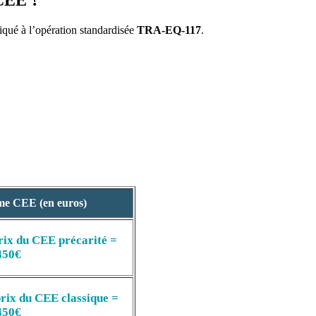
 CEE ?
qué à l’opération standardisée
TRA-EQ-117
.
me CEE (en euros)
rix du CEE
précarité =
450€
rix du CEE classique =
450€