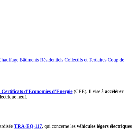
auffage Bâtiments Résidentiels Collectifs et Tertiaires
Coup de
es Certificats d’Économies d’Énergie
(CEE). Il vise à
accélérer
lectrique neuf.
dardisée
TRA-EQ-117
, qui concerne les
véhicules légers électriques