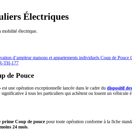
liers Électriques
mobilité électrique.
ation d’ampleur maisons et appartements individuels
Coup de Pouce Ch
BAR-TH-177
oup de Pouce
»
est une opération exceptionnelle lancée dans le cadre du
dispositif d
significative à tous les particuliers qui achètent ou louent un véhicule é
e
prime Coup de pouce
pour toute opération conforme à la fiche stan
 moins 24 mois
.