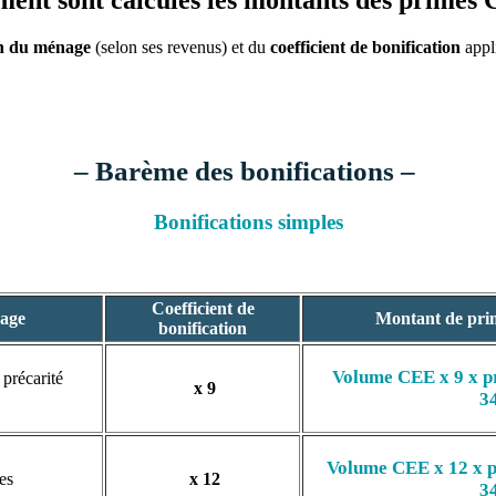
nt sont calculés les montants des primes
on du ménage
(selon ses revenus) et du
coefficient de bonification
appli
– Barème des bonifications –
Bonifications simples
Coefficient de
nage
Montant de pri
bonification
Volume CEE x 9 x p
précarité
x 9
3
Volume CEE x 12 x p
es
x 12
3